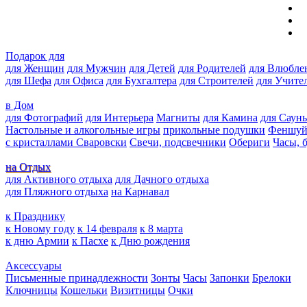
Подарок для
для Женщин
для Мужчин
для Детей
для Родителей
для Влюбле
для Шефа
для Офиса
для Бухгалтера
для Строителей
для Учите
в Дом
для Фотографий
для Интерьера
Магниты
для Камина
для Саун
Настольные и алкогольные игры
прикольные подушки
Феншу
с кристаллами Сваровски
Свечи, подсвечники
Обериги
Часы, 
на Отдых
для Активного отдыха
для Дачного отдыха
для Пляжного отдыха
на Карнавал
к Празднику
к Новому году
к 14 февраля
к 8 марта
к дню Армии
к Пасхе
к Дню рождения
Аксессуары
Письменные принадлежности
Зонты
Часы
Запонки
Брелоки
Ключницы
Кошельки
Визитницы
Очки