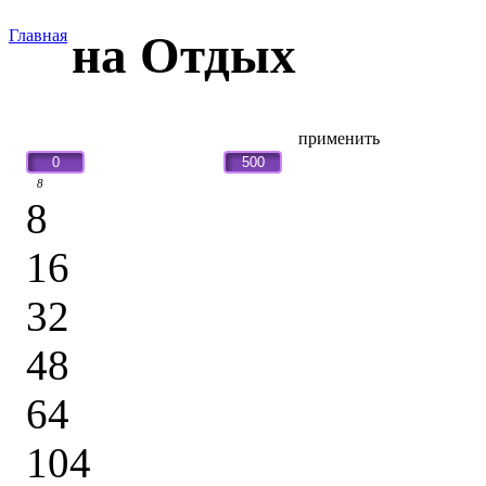
Главная
на Отдых
н.:
применить
8
8
16
32
48
64
104