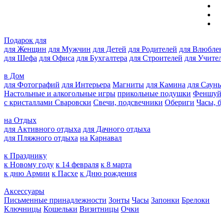
Подарок для
для Женщин
для Мужчин
для Детей
для Родителей
для Влюбле
для Шефа
для Офиса
для Бухгалтера
для Строителей
для Учите
в Дом
для Фотографий
для Интерьера
Магниты
для Камина
для Саун
Настольные и алкогольные игры
прикольные подушки
Феншу
с кристаллами Сваровски
Свечи, подсвечники
Обериги
Часы, 
на Отдых
для Активного отдыха
для Дачного отдыха
для Пляжного отдыха
на Карнавал
к Празднику
к Новому году
к 14 февраля
к 8 марта
к дню Армии
к Пасхе
к Дню рождения
Аксессуары
Письменные принадлежности
Зонты
Часы
Запонки
Брелоки
Ключницы
Кошельки
Визитницы
Очки