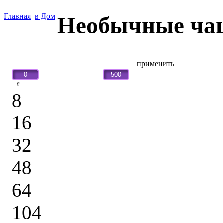
Главная
в Дом
Необычные ча
н.:
применить
8
8
16
32
48
64
104